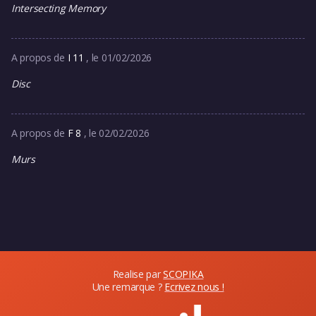
Intersecting Memory
A propos de
I 11
, le 01/02/2026
Disc
A propos de
F 8
, le 02/02/2026
Murs
Realise par
SCOPIKA
Une remarque ?
Ecrivez nous !