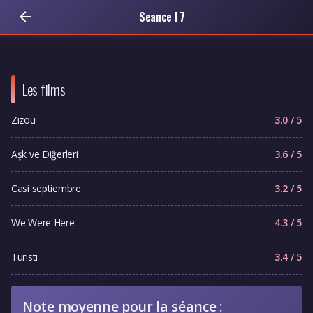
Seance I 7
Les films
Zizou
3.0 / 5
Aşk ve Diğerleri
3.6 / 5
Casi septiembre
3.2 / 5
We Were Here
4.3 / 5
Turisti
3.4 / 5
Note moyenne pour la séance :