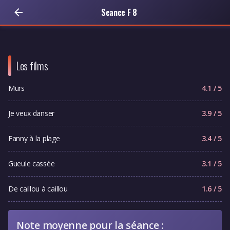
Seance F 8
Les films
Murs
4.1 / 5
Je veux danser
3.9 / 5
Fanny à la plage
3.4 / 5
Gueule cassée
3.1 / 5
De caillou à caillou
1.6 / 5
Note moyenne pour la séance :