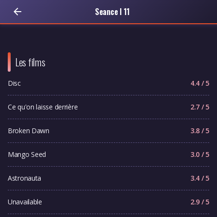
Seance I 11
Les films
Disc
4.4 / 5
Ce qu'on laisse derrière
2.7 / 5
Broken Dawn
3.8 / 5
Mango Seed
3.0 / 5
Astronauta
3.4 / 5
Unavailable
2.9 / 5