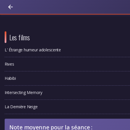
Les films
L' Étrange humeur adolescente
Rives
Habibi
Intersecting Memory
La Dernière Neige
Note moyenne pour la séance :