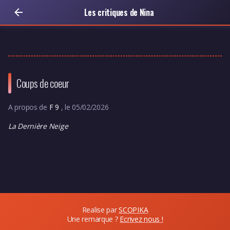
Les critiques de Nina
Coups de coeur
A propos de
F 9
, le 05/02/2026
La Dernière Neige
Realise par
SCOPIKA
Une remarque ?
Ecrivez nous !