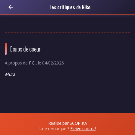
Les critiques de Niko
Coups de coeur
A propos de
F 8
, le 04/02/2026
Murs
Realise par
SCOPIKA
Une remarque ?
Ecrivez nous !