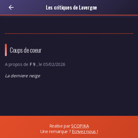
Les critiques de Lavergne
Coups de coeur
A propos de
F 9
, le 05/02/2026
La derniere neige
Realise par
SCOPIKA
Une remarque ?
Ecrivez nous !