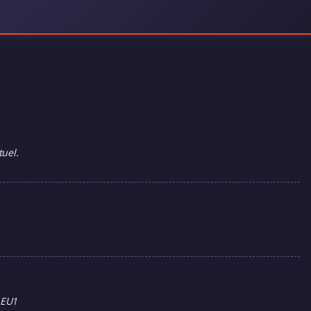
tuel.
 EU1