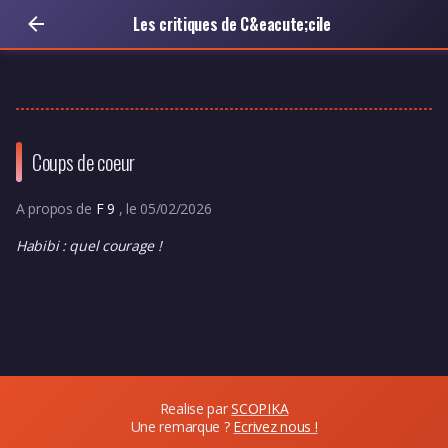
Les critiques de C&eacute;cile
Coups de coeur
A propos de
F 9
, le 05/02/2026
Habibi : quel courage !
Realise par
SCOPIKA
Une remarque ?
Ecrivez nous !