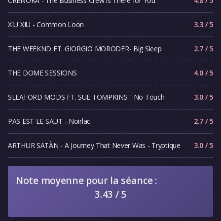
CRENOKA - The Business Crew is There for You
4.8 / 5
XIU XIU - Common Loon
3.3 / 5
THE WEEKND FT. GIORGIO MORODER- Big Sleep
2.7 / 5
THE DOME SESSIONS
4.0 / 5
SLEAFORD MODS FT. SUE TOMPKINS - No Touch
3.0 / 5
PAS EST LE SAUT - Noirlac
2.7 / 5
ARTHUR SATÀN - A Journey That Never Was - Tryptique
3.0 / 5
Note moyenne pour la séance :
3.43 / 5