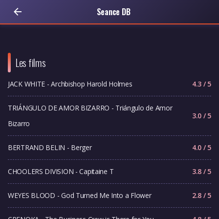
Seance DB
Les films
JACK WHITE - Archbishop Harold Holmes
4.3 / 5
TRIÁNGULO DE AMOR BIZARRO - Triángulo de Amor
3.0 / 5
Bizarro
BERTRAND BELIN - Berger
4.0 / 5
CHOOLERS DIVISION - Capitaine T
3.8 / 5
WEYES BLOOD - God Turned Me Into a Flower
2.8 / 5