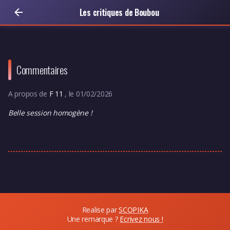
Les critiques de Boubou
Commentaires
A propos de
F 11
, le 01/02/2026
Belle session homogène !
Realise par
SCOPIKA
Une remarque ?
Ecrivez nous !