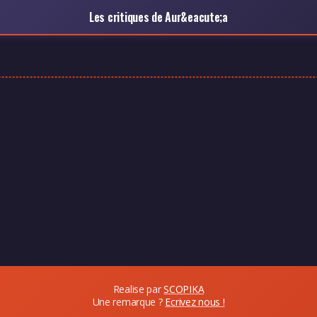
Les critiques de Aur&eacute;a
Realise par
SCOPIKA
Une remarque ?
Ecrivez nous !