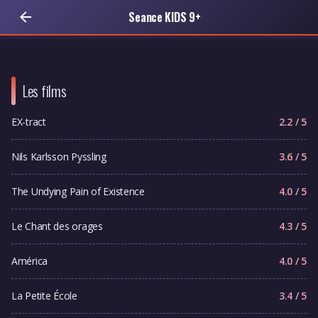
Seance KIDS 9+
Les films
EX-tract
2.2 / 5
Nils Karlsson Pyssling
3.6 / 5
The Undying Pain of Existence
4.0 / 5
Le Chant des orages
4.3 / 5
América
4.0 / 5
La Petite École
3.4 / 5