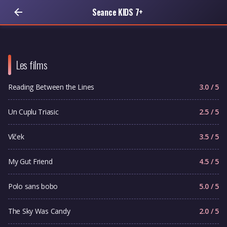
Seance KIDS 7+
Les films
Reading Between the Lines
3.0 / 5
Un Cuplu Triasic
2.5 / 5
Vlček
3.5 / 5
My Gut Friend
4.5 / 5
Polo sans bobo
5.0 / 5
The Sky Was Candy
2.0 / 5