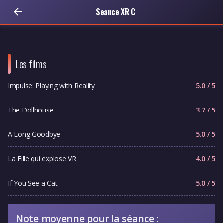
Seance XR C
Les films
Impulse: Playing with Reality
5.0 / 5
The Dollhouse
3.7 / 5
A Long Goodbye
5.0 / 5
La Fille qui explose VR
4.0 / 5
If You See a Cat
5.0 / 5
Note moyenne pour la séance :