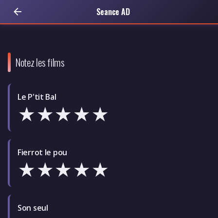
Seance AD
Notez les films
Le P'tit Bal
★
★
★
★
★
Fierrot le pou
★
★
★
★
★
Son seul