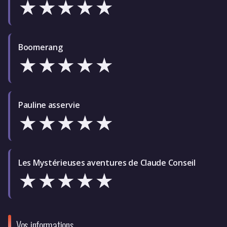
★
★
★
★
★
Boomerang
★
★
★
★
★
Pauline asservie
★
★
★
★
★
Les Mystérieuses aventures de Claude Conseil
★
★
★
★
★
Vos informations