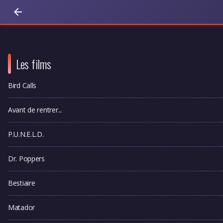
Les films
Bird Calls
Avant de rentrer...
P.U.N.E.L.D.
Dr. Poppers
Bestiaire
Matador