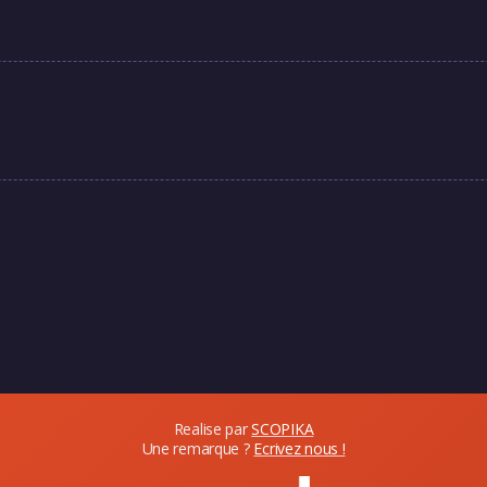
Realise par
SCOPIKA
Une remarque ?
Ecrivez nous !