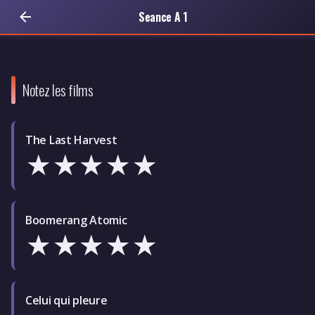
Seance A 1
Notez les films
The Last Harvest
★
★
★
★
★
Boomerang Atomic
★
★
★
★
★
Celui qui pleure