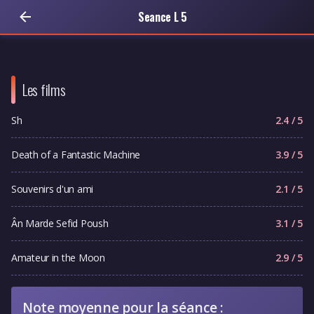
Seance L 5
Les films
Sh
2.4 / 5
Death of a Fantastic Machine
3.9 / 5
Souvenirs d'un ami
2.1 / 5
Ân Marde Sefid Poush
3.1 / 5
Amateur in the Moon
2.9 / 5
Note moyenne pour la séance :