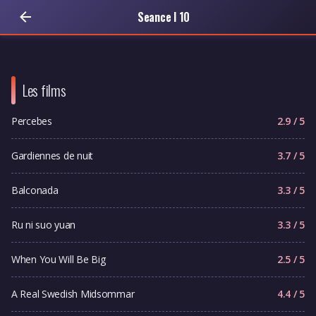
Seance I 10
Les films
Percebes
2.9 / 5
Gardiennes de nuit
3.7 / 5
Balconada
3.3 / 5
Ru ni suo yuan
3.3 / 5
When You Will Be Big
2.5 / 5
A Real Swedish Midsommar
4.4 / 5