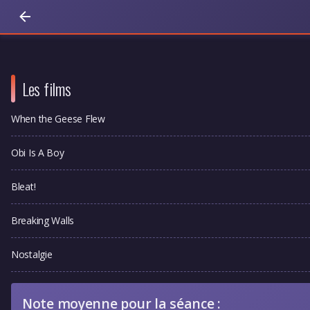
Les films
When the Geese Flew
Obi Is A Boy
Bleat!
Breaking Walls
Nostalgie
Note moyenne pour la séance :