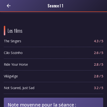
Seance I 1
Les films
The Singers
4.3 / 5
Cão Sozinho
2.6 / 5
Ride Your Horse
2.8 / 5
Világvége
2.8 / 5
Not Scared, Just Sad
3.2 / 5
Note moyenne pour la séance :