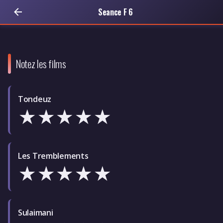
Seance F 6
Notez les films
Tondeuz
★
★
★
★
★
Les Tremblements
★
★
★
★
★
Sulaimani