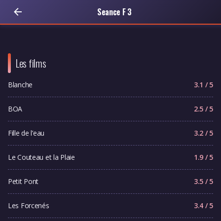
Seance F 3
Les films
Blanche
3.1 / 5
BOA
2.5 / 5
Fille de l’eau
3.2 / 5
Le Couteau et la Plaie
1.9 / 5
Petit Pont
3.5 / 5
Les Forcenés
3.4 / 5